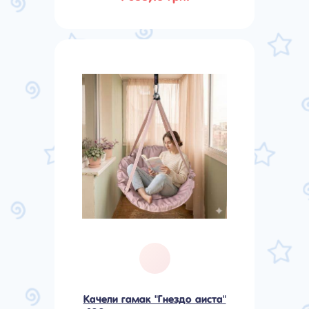
Качели гамак "Гнездо аиста"