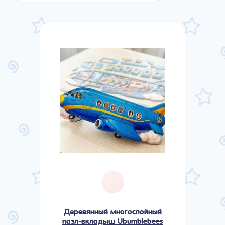
Деревянный многослойный
пазл-вкладыш Ubumblebees