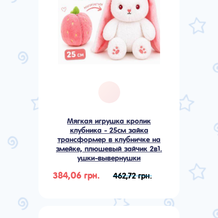
Мягкая игрушка кролик
клубника - 25см зайка
трансформер в клубничке на
змейке, плюшевый зайчик 2в1.
ушки-вывернушки
384,06 грн.
462,72 грн.