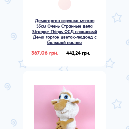
Демогоргон игрушка мягкая
35см Очень Странные дела
Stranger Things ОСД плюшевый
Демо горгон цветок-людоед с
большой пастью
367,06 грн.
442,24 грн.