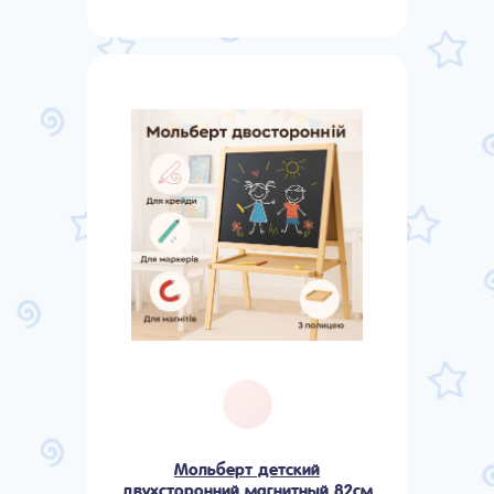
Мольберт детский
двухсторонний магнитный 82см