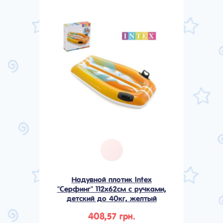
Надувной плотик Intex
"Серфинг" 112x62см с ручками,
детский до 40кг, желтый
408,57 грн.