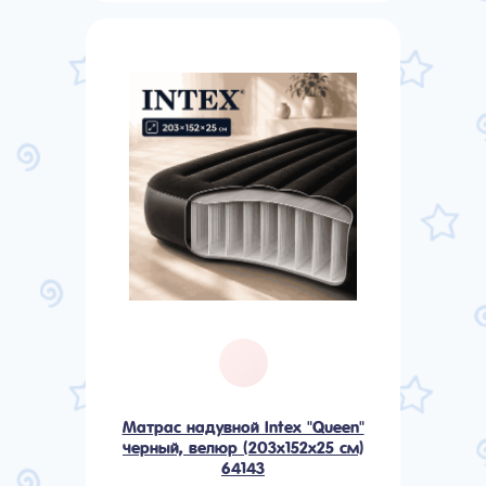
Матрас надувной Intex "Queen"
черный, велюр (203х152х25 см)
64143