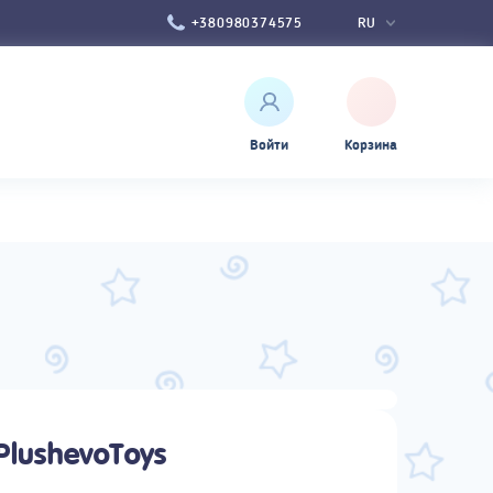
UK
+380980374575
RU
Войти
Корзина
PlushevoToys