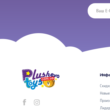
Инф
Скидк
Новые
Произ
Лиде