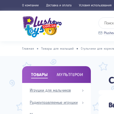
О компании
Доставка и оплата
Условия использования
Plushe
Главная
●
Товары для малышей
●
Стульчики для кормл
ТОВАРЫ
МУЛЬТГЕРОИ
С
Игрушки для мальчиков
В
Радиоуправляемые игрушки