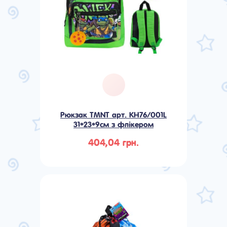
Рюкзак TMNT арт. KH76/001L
31*23*9см з флікером
404,04 грн.