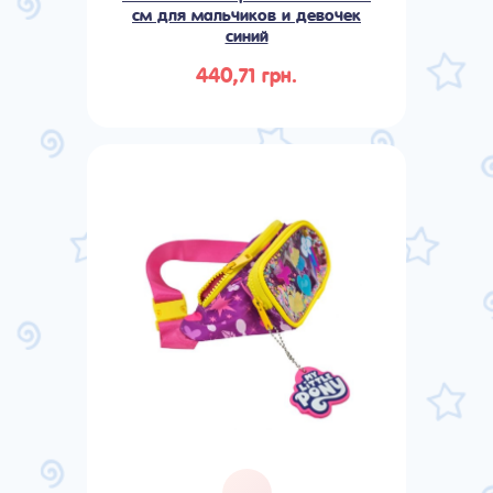
см для мальчиков и девочек
синий
440,71 грн.