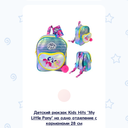
Детский рюкзак Kids Hits "My
Little Pony" на одно отделение с
карманами 28 см