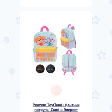
Рюкзак ToyCloud Щенячий
патруль: Скай и Эверест