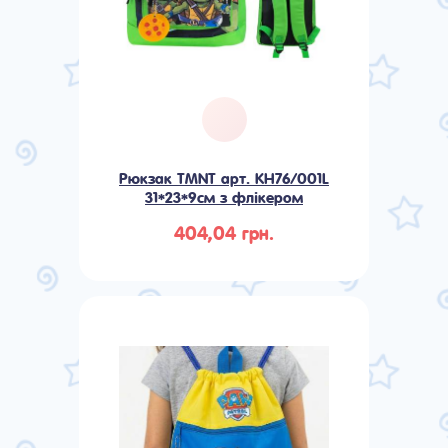
Рюкзак TMNT арт. KH76/001L
31*23*9см з флікером
404,04 грн.