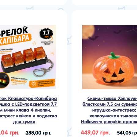
лок Клавиатура-Капибара
Сквиш-тыква Хэллоуин
ушка с LED-подсветкой 7,7
блестками 7,5 см сувени
м мини клава 4 кнопки,
игрушка-антистресс
истресс кейкап и подвеска
хеллоуинская тыковк
для сумки
Halloween pumpkin оран
,04 грн.
449,07 грн.
288,00 грн.
541,05 гр