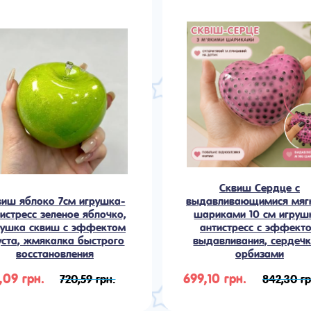
Сквиш Сердце с
виш яблоко 7см игрушка-
выдавливающимися мяг
истресс зеленое яблочко,
шариками 10 см игруш
рушка сквиш с эффектом
антистресс с эффект
уста, жмякалка быстрого
выдавливания, сердечк
восстановления
орбизами
,09 грн.
699,10 грн.
720,59 грн.
842,30 гр