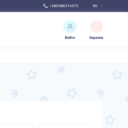
UK
+380980374575
RU
Войти
Корзина