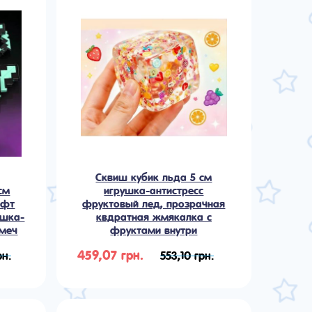
Сквиш кубик льда 5 см
см
игрушка-антистресс
афт
фруктовый лед, прозрачная
ушка-
квдратная жмякалка с
-меч
фруктами внутри
459,07 грн.
рн.
553,10 грн.