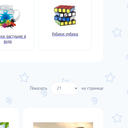
Кубики-рубика
ки растущие в
воде
Показать
на странице