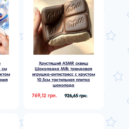
e
Хрустящий ASMR сквиш
5 см
Шоколадка Milk трендовая
ектом
игрушка-антистресс с хрустом
ения
10.5см тактильная плитка
шоколада
769,12 грн.
926,65 грн.