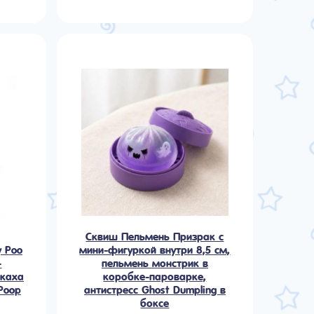
Сквиш Пельмень Призрак с
 Poo
мини-фигуркой внутри 8,5 см,
-
пельмень монстрик в
акаха
коробке-пароварке,
Poop
антистресс Ghost Dumpling в
боксе