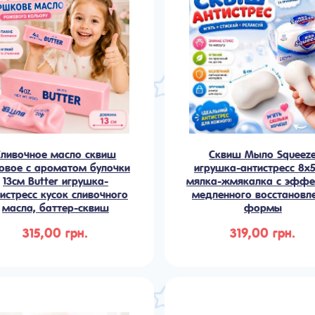
Сливочное масло сквиш
Сквиш Мыло Squeez
овое с ароматом булочки
игрушка-антистресс 8х
13см Butter игрушка-
мялка-жмякалка с эфф
истресс кусок сливочного
медленного восстановл
масла, баттер-сквиш
формы
315,00 грн.
319,00 грн.