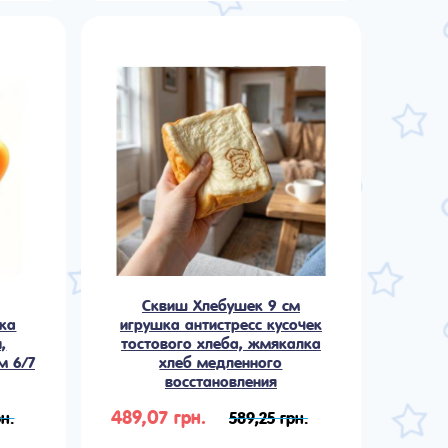
Сквиш Хлебушек 9 см
шка
игрушка антистресс кусочек
,
тостового хлеба, жмякалка
м 6/7
хлеб медленного
восстановления
489,07 грн.
н.
589,25 грн.