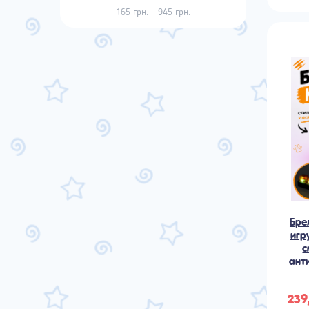
165 грн. - 945 грн.
Бре
игр
с
ант
239