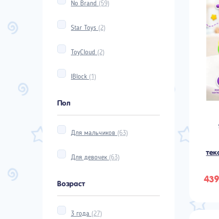
No Brand
(59)
Star Toys
(2)
ToyCloud
(2)
IBlock
(1)
Пол
Для мальчиков
(63)
тек
Для девочек
(63)
439
Возраст
3 года
(27)