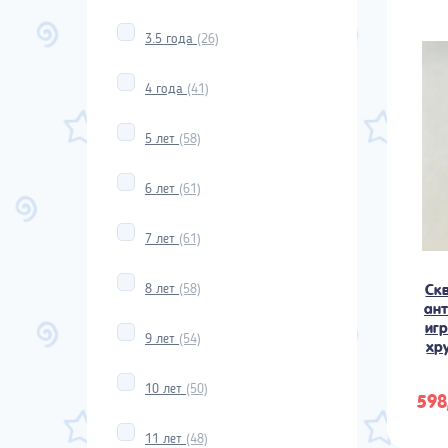
3.5 года
(26)
4 года
(41)
5 лет
(58)
6 лет
(61)
7 лет
(61)
Ск
8 лет
(58)
ант
иг
9 лет
(54)
хр
10 лет
(50)
598
11 лет
(48)