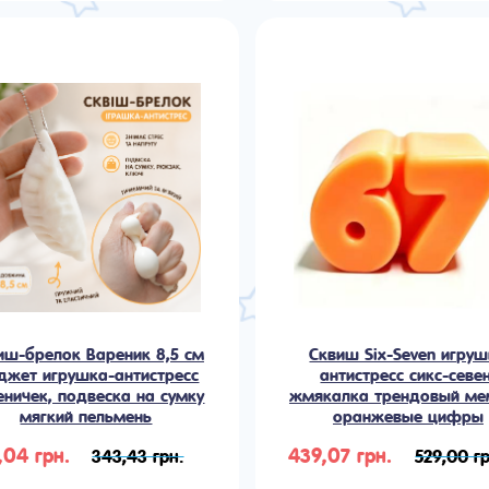
иш-брелок Вареник 8,5 см
Сквиш Six-Seven игру
джет игрушка-антистресс
антистресс сикс-севен
еничек, подвеска на сумку
жмякалка трендовый ме
мягкий пельмень
оранжевые цифры
,04 грн.
439,07 грн.
343,43 грн.
529,00 гр