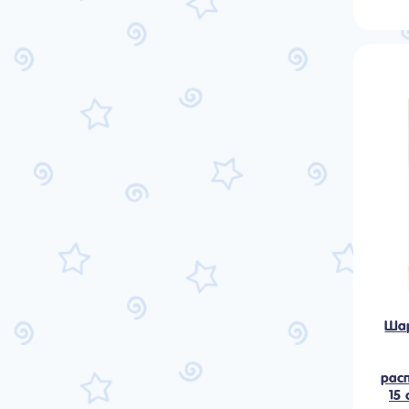
Шар
рас
15