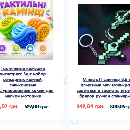
Тактильные камушки
антистресс 3шт набор
сенсорных камней,
Minecraft спиннер 8,5 
силиконовые
алмазный меч майнкр
стурированные камни для
светиться в темноте, игр
мелкой моторики
брелок ручной спиннер
,07 грн.
249,04 грн.
529,00 грн.
300,05 г