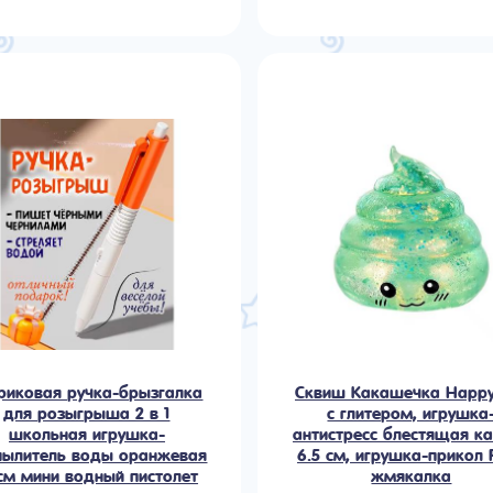
иковая ручка-брызгалка
Сквиш Какашечка Happy
для розыгрыша 2 в 1
с глитером, игрушка
школьная игрушка-
антистресс блестящая к
пылитель воды оранжевая
6.5 см, игрушка-прикол 
 см мини водный пистолет
жмякалка