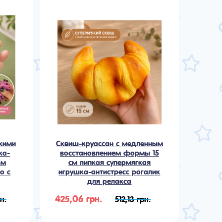
кими
Сквиш-круассан с медленным
ка-
восстановлением формы 15
ом
см липкая супермягкая
о с
игрушка-антистресс рогалик
для релакса
425,06 грн.
н.
512,13 грн.